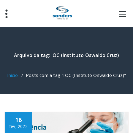
Pular
para
o
conteúdo
Arquivo da tag: IOC (Instituto Oswaldo Cruz)
Início
/
Posts com a tag "IOC (Instituto Oswaldo Cruz)"
16
fev, 2022