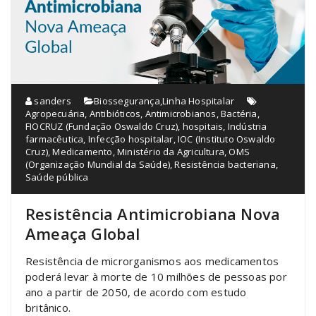
sanders
Biossegurança
,
Linha Hospitalar
Agropecuária
,
Antibióticos
,
Antimicrobianos
,
Bactéria
,
FIOCRUZ (Fundação Oswaldo Cruz)
,
hospitais
,
Indústria
farmacêutica
,
Infecção hospitalar
,
IOC (Instituto Oswaldo
Cruz)
,
Medicamento
,
Ministério da Agricultura
,
OMS
(Organização Mundial da Saúde)
,
Resistência bacteriana
,
Saúde pública
Resistência Antimicrobiana Nova
Ameaça Global
Resistência de microrganismos aos medicamentos
poderá levar à morte de 10 milhões de pessoas por
ano a partir de 2050, de acordo com estudo
britânico.